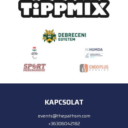
KAPCSOLAT
events@thepathsm.com
+36306042182