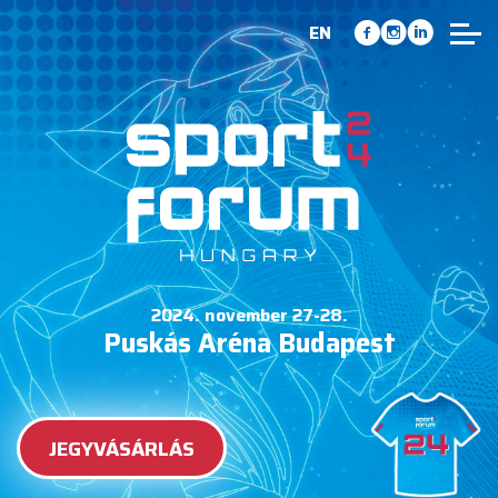
EN
2024. november 27-28.
Puskás Aréna Budapest
JEGYVÁSÁRLÁS