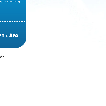
app networking.
FT + ÁFA
fát