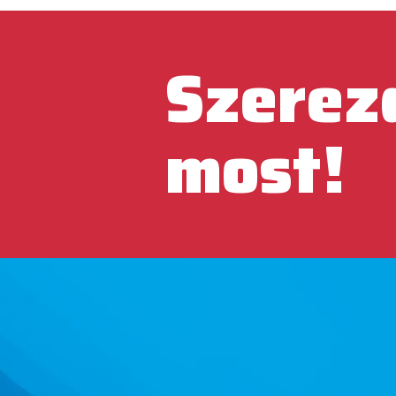
Szerez
most!