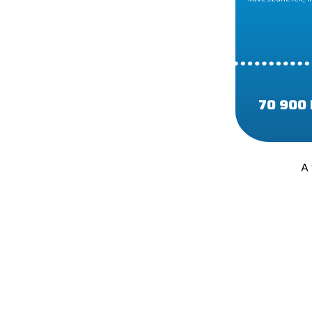
70 900 
A 