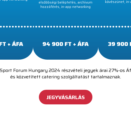
kávészünet, in-
elsőbbségi beléptetés, archívum
hozzáférés, in-app networking
FT + ÁFA
94 900 FT + ÁFA
39 900 
Sport Forum Hungary 2024 részvételi jegyek árai 27%-os Á
és közvetített catering szolgáltatást tartalmaznak.
JEGYVÁSÁRLÁS