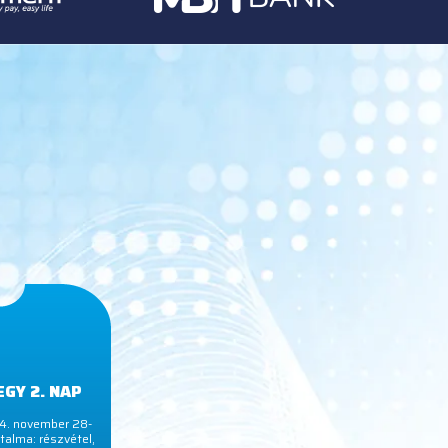
GY 2. NAP
. november 28-
talma: részvétel,