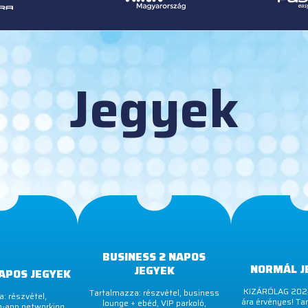
Jegyek
BUSINESS 2 NAPOS
NORMÁL JE
JEGYEK
APOS JEGYEK
KIZÁRÓLAG 2024
Tartalmazza: részvétel, business
: részvétel,
ára érvényes! Tar
lounge + ebéd, VIP parkoló,
n-app networking