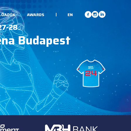
LŐADÓK
AWARDS
EN
27-28.
éna Budapest