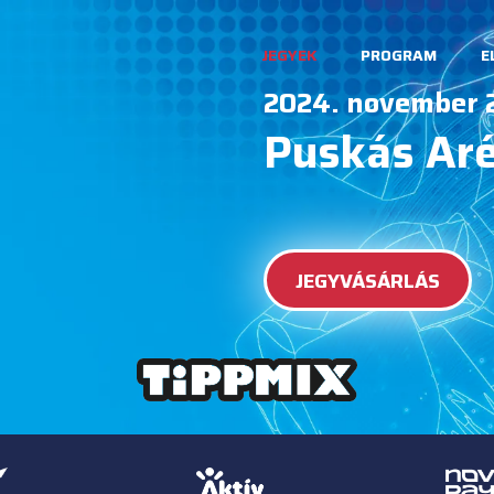
JEGYEK
PROGRAM
E
2024. november 
Puskás Ar
JEGYVÁSÁRLÁS