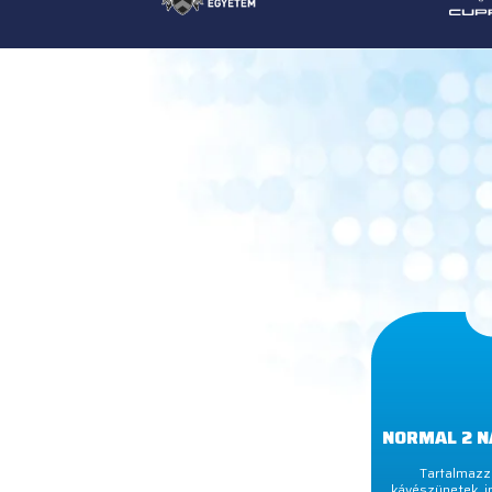
NORMAL 2 N
Tartalmazza
kávészünetek, i